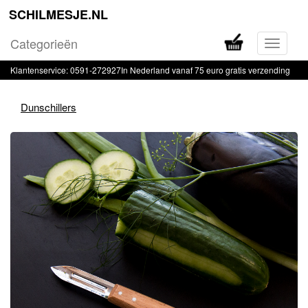
SCHILMESJE.NL
Categorieën
Navigati
in-
Klantenservice: 0591-272927
In Nederland vanaf 75 euro gratis verzending
of
uitklapp
Dunschillers