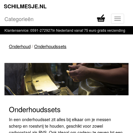
SCHILMESJE.NL
Categorieën
Navigati
in-
Klantenservice: 0591-272927
In Nederland vanaf 75 euro gratis verzending
of
uitklapp
Onderhoud
/
Onderhoudssets
Onderhoudssets
Onderhoudssets
In een onderhoudsset zit alles bij elkaar om je messen
scherp en roestvrij te houden, geschikt voor zowel
carbonstaal als RVS. Ook ideaal om cadeau te geven bij een