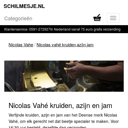
SCHILMESJE.NL
Categorieën
Navigati
in-
Klantenservice: 0591-272927
In Nederland vanaf 75 euro gratis verzending
of
uitklapp
Nicolas Vahe
/
Nicolas vahé kruiden,azijn,jam
Nicolas vahé kruiden,azijn
Nicolas Vahé kruiden, azijn en jam
Verfijnde kruiden, azijn en jam van het Deense merk Nicolas
Vahé, om elk gerecht net dat beetje specialer te maken. Voor
16:30 uur besteld, dezelfde dag verzonden.