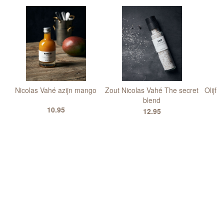
s
Nicolas Vahé azijn mango
Zout Nicolas Vahé The secret
Olijfo
blend
10.95
12.95