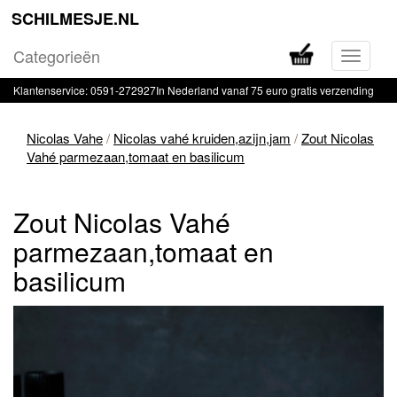
SCHILMESJE.NL
Categorieën
Navigati
in-
Klantenservice: 0591-272927
In Nederland vanaf 75 euro gratis verzending
of
uitklapp
Nicolas Vahe
/
Nicolas vahé kruiden,azijn,jam
/
Zout Nicolas
Vahé parmezaan,tomaat en basilicum
Zout Nicolas Vahé
parmezaan,tomaat en
basilicum