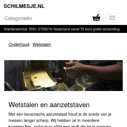
SCHILMESJE.NL
Categorieën
Navigati
in-
Klantenservice: 0591-272927
In Nederland vanaf 75 euro gratis verzending
of
uitklapp
Onderhoud
/
Wetstalen
Wetstalen
Wetstalen en aanzetstaven
Met een keramische aanzetstaaf houd je de snede van je
messen langer scherp. Wij hebben ze in meerdere
korrelgroftes, zodat je er altijd een vindt die bij je messen