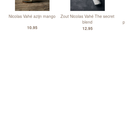
Nicolas Vahé azijn mango
Zout Nicolas Vahé The secret
Z
blend
pa
10.95
12.95