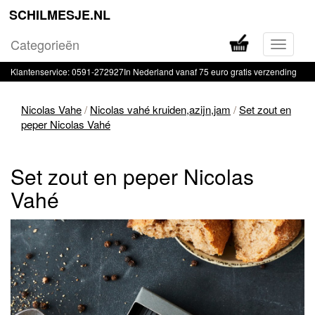
SCHILMESJE.NL
Categorieën
Navigati
in-
Klantenservice: 0591-272927
In Nederland vanaf 75 euro gratis verzending
of
uitklapp
Nicolas Vahe
/
Nicolas vahé kruiden,azijn,jam
/
Set zout en
peper Nicolas Vahé
Set zout en peper Nicolas
Vahé