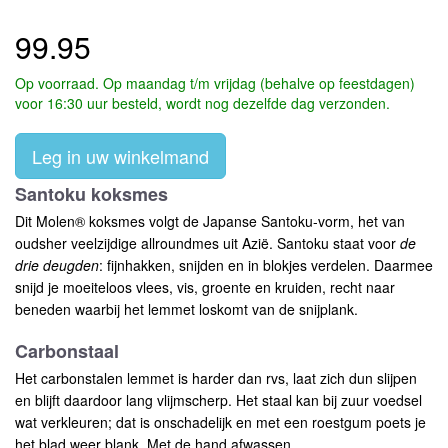
99.95
Op voorraad. Op maandag t/m vrijdag (behalve op feestdagen)
voor 16:30 uur besteld, wordt nog dezelfde dag verzonden.
Leg in uw winkelmand
Santoku koksmes
Dit Molen® koksmes volgt de Japanse Santoku-vorm, het van
oudsher veelzijdige allroundmes uit Azië. Santoku staat voor
de
drie deugden
: fijnhakken, snijden en in blokjes verdelen. Daarmee
snijd je moeiteloos vlees, vis, groente en kruiden, recht naar
beneden waarbij het lemmet loskomt van de snijplank.
Carbonstaal
Het carbonstalen lemmet is harder dan rvs, laat zich dun slijpen
en blijft daardoor lang vlijmscherp. Het staal kan bij zuur voedsel
wat verkleuren; dat is onschadelijk en met een roestgum poets je
het blad weer blank. Met de hand afwassen.