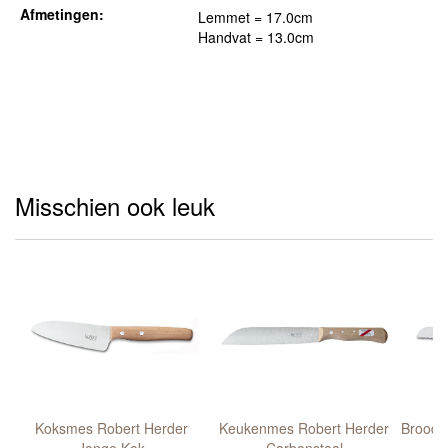
Afmetingen:
Lemmet = 17.0cm
Handvat = 13.0cm
Misschien ook leuk
rt
Koksmes Robert Herder
Keukenmes Robert Herder
Broodm
al
Jonge Kok
Carbonstaal