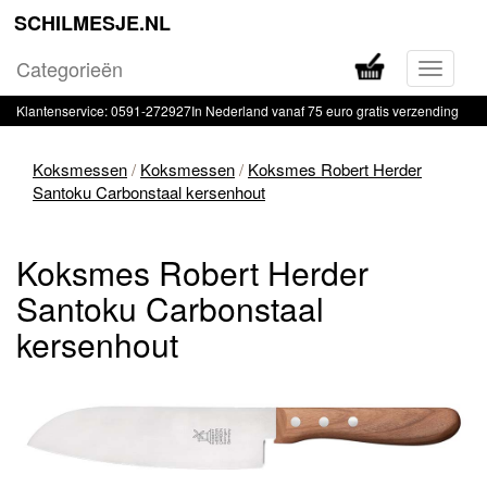
SCHILMESJE.NL
Categorieën
Navigati
in-
Klantenservice: 0591-272927
In Nederland vanaf 75 euro gratis verzending
of
uitklapp
Koksmessen
/
Koksmessen
/
Koksmes Robert Herder
Santoku Carbonstaal kersenhout
Koksmes Robert Herder
Santoku Carbonstaal
kersenhout