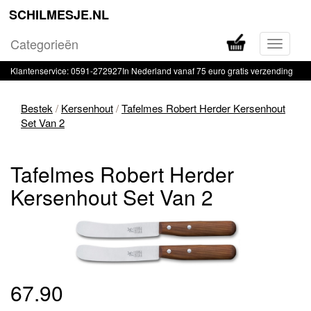
SCHILMESJE.NL
Categorieën
Navigati
in-
Klantenservice: 0591-272927
In Nederland vanaf 75 euro gratis verzending
of
uitklapp
Bestek
/
Kersenhout
/
Tafelmes Robert Herder Kersenhout
Set Van 2
Tafelmes Robert Herder
Kersenhout Set Van 2
67.90