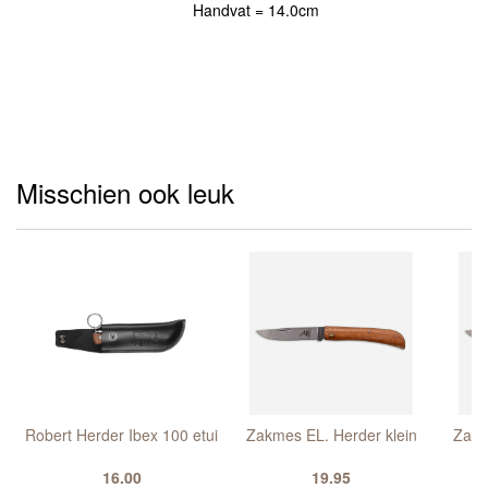
Handvat = 14.0cm
Misschien ook leuk
d
Robert Herder Ibex 100 etui
Zakmes EL. Herder klein
Zakm
16.00
19.95