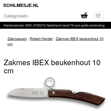
SCHILMESJE.NL
Categorieën
Navigati
in-
Klantenservice: 0591-272927
In Nederland vanaf 75 euro gratis verzending
of
uitklapp
Zakmessen
/
Robert Herder
/
Zakmes IBEX beukenhout 10
cm
Zakmes IBEX beukenhout 10
cm