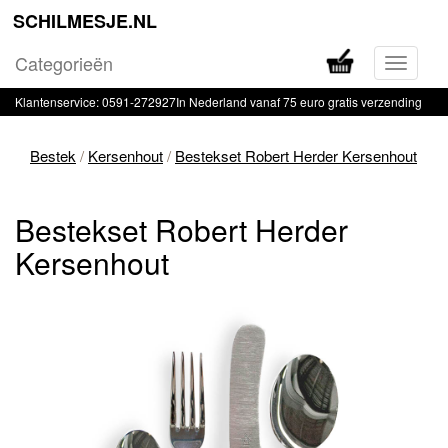
SCHILMESJE.NL
Categorieën
Navigati
in-
Klantenservice: 0591-272927
In Nederland vanaf 75 euro gratis verzending
of
uitklapp
Bestek
/
Kersenhout
/
Bestekset Robert Herder Kersenhout
Bestekset Robert Herder
Kersenhout