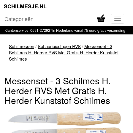
SCHILMESJE.NL
Categorieën
Navigati
in-
Klantenservice: 0591-272927
In Nederland vanaf 75 euro gratis verzending
of
uitklapp
Schilmessen
/
Set aanbiedingen RVS
/
Messenset - 3
Schilmes H. Herder RVS Met Gratis H. Herder Kunststof
Schilmes
Messenset - 3 Schilmes H.
Herder RVS Met Gratis H.
Herder Kunststof Schilmes