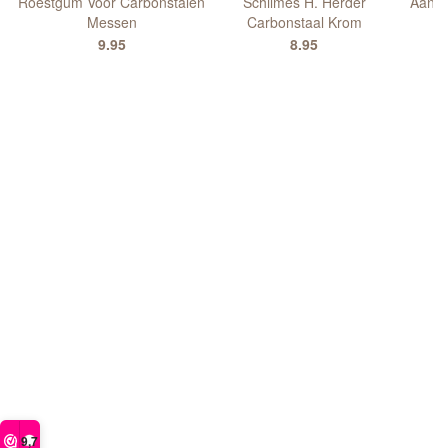
Roestgum Voor Carbonstalen
Schilmes H. Herder
Aanze
Messen
Carbonstaal Krom
9.95
8.95
9,7