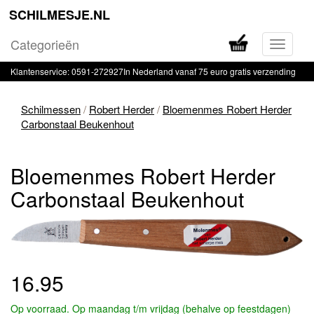
SCHILMESJE.NL
Categorieën
Navigati
in-
Klantenservice: 0591-272927
In Nederland vanaf 75 euro gratis verzending
of
uitklapp
Schilmessen
/
Robert Herder
/
Bloemenmes Robert Herder
Carbonstaal Beukenhout
Bloemenmes Robert Herder
Carbonstaal Beukenhout
16.95
Op voorraad. Op maandag t/m vrijdag (behalve op feestdagen)