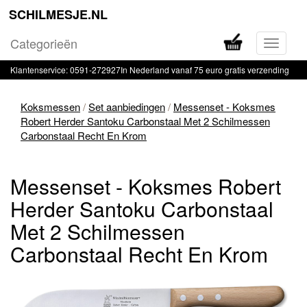
SCHILMESJE.NL
Categorieën
Navigati
in-
Klantenservice: 0591-272927
In Nederland vanaf 75 euro gratis verzending
of
uitklapp
Koksmessen
/
Set aanbiedingen
/
Messenset - Koksmes
Robert Herder Santoku Carbonstaal Met 2 Schilmessen
Carbonstaal Recht En Krom
Messenset - Koksmes Robert
Herder Santoku Carbonstaal
Met 2 Schilmessen
Carbonstaal Recht En Krom