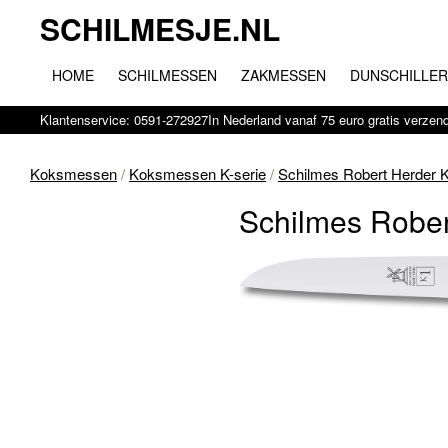
SCHILMESJE.NL
HOME
SCHILMESSEN
ZAKMESSEN
DUNSCHILLE
Klantenservice: 0591-272927
In Nederland vanaf 75 euro gratis verzen
Koksmessen
/
Koksmessen K-serie
/
Schilmes Robert Herder K
Schilmes Rober