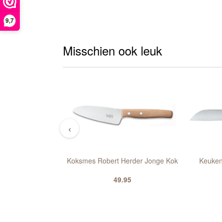
9,7
Misschien ook leuk
‹
smes Robert Herder
Koksmes Robert Herder Jonge Kok
Keuken
bonstaal Met 2
49.95
rbonstaal Recht En
rom
6.85