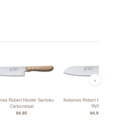
›
mes Robert Herder Santoku
Koksmes Robert Herder Santoku
Carbonstaal
RVS
H
94.95
94.95