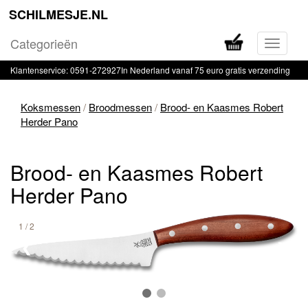
SCHILMESJE.NL
Categorieën
Navigati
in-
Klantenservice: 0591-272927
In Nederland vanaf 75 euro gratis verzending
of
uitklapp
Koksmessen
/
Broodmessen
/
Brood- en Kaasmes Robert
Herder Pano
Brood- en Kaasmes Robert
Herder Pano
1 / 2
❮
❯