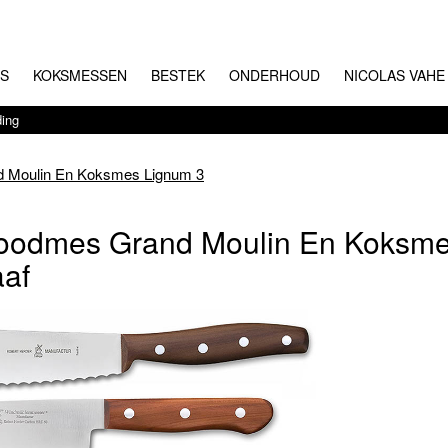
RS
KOKSMESSEN
BESTEK
ONDERHOUD
NICOLAS VAHE
ding
d Moulin En Koksmes Lignum 3
roodmes Grand Moulin En Koksme
aaf