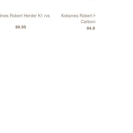
lmes Robert Herder K1 rvs
Koksmes Robert Herder Santoku
Carbonstaal
89.95
94.95