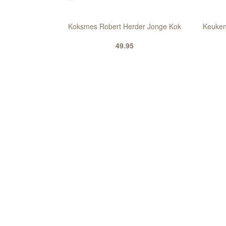
Broodmes Robert
Koksmes Robert Herder Jonge Kok
Keuken
chilmessen Robert
49.95
Recht En Krom
2.85