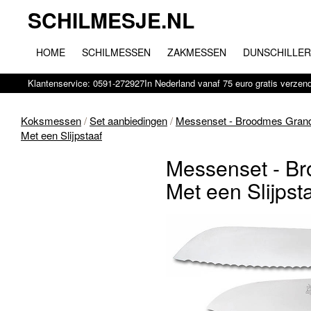
SCHILMESJE.NL
HOME
SCHILMESSEN
ZAKMESSEN
DUNSCHILLE
Klantenservice: 0591-272927
In Nederland vanaf 75 euro gratis verzen
Koksmessen
/
Set aanbiedingen
/
Messenset - Broodmes Gran
Met een Slijpstaaf
Messenset - B
Met een Slijpst