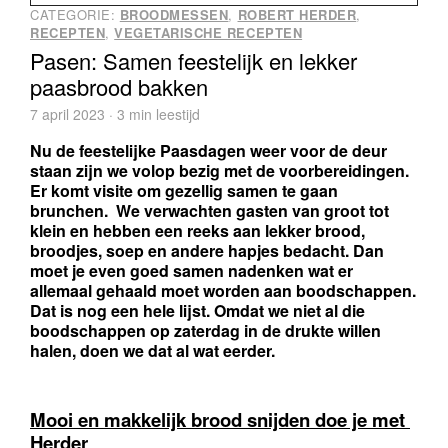
CATEGORIE:
BROODMESSEN
,
ROBERT HERDER
,
RECEPTEN
,
VEGETARISCHE RECEPTEN
Pasen: Samen feestelijk en lekker
paasbrood bakken
7 april 2023 · 3 min leestijd
Nu de feestelijke Paasdagen weer voor de deur 
staan zijn we volop bezig met de voorbereidingen. 
Er komt visite om gezellig samen te gaan 
brunchen.  We verwachten gasten van groot tot 
klein en hebben een reeks aan lekker brood, 
broodjes, soep en andere hapjes bedacht. Dan 
moet je even goed samen nadenken wat er 
allemaal gehaald moet worden aan boodschappen. 
Dat is nog een hele lijst. Omdat we niet al die 
boodschappen op zaterdag in de drukte willen 
halen, doen we dat al wat eerder.
Mooi en makkelijk brood snijden doe je met 
Herder